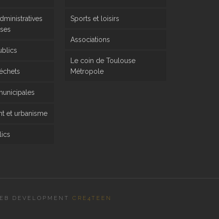
ministratives
Sports et loisirs
rses
Associations
ublics
Le coin de Toulouse
déchets
Métropole
 municipales
 et urbanisme
ics
EB DEVELOPMENT
CRE4TEEN