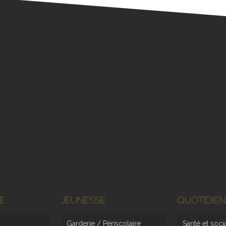
E
JEUNESSE
QUOTIDIEN
Garderie / Périscolaire
Santé et soci