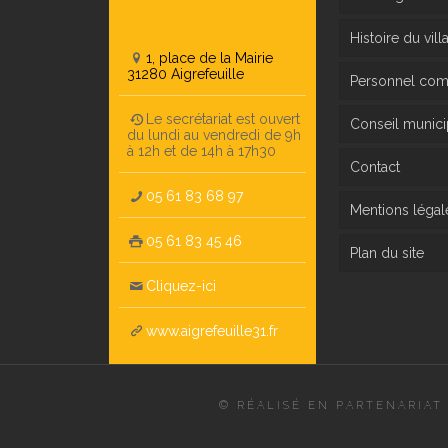
Histoire du vill
1, place de la Mairie
31280 Aigrefeuille
Personnel co
Le secrétariat est ouvert
Conseil munici
du lundi au vendredi de 9h
à 12h et de 14h à 17h30
Contact
05 61 83 68 97
Mentions légal
05 61 83 45 46
Plan du site
Cliquez-ici
www.aigrefeuille31.fr
© RÉALISÉ EN PARTENARIAT