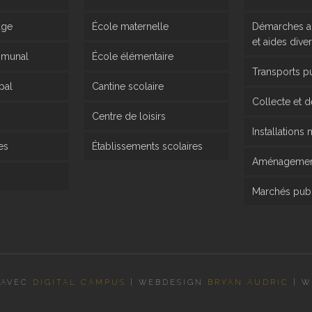
age
École maternelle
Démarches ad
et aides dive
mmunal
École élémentaire
Transports p
pal
Cantine scolaire
Collecte et 
Centre de loisirs
Installations
es
Établissements scolaires
Aménagement
Marchés publ
 AVEC
DIGITAL CAMPUS
|
WEBDESIGN
BRYAN AUDRIC
|
W