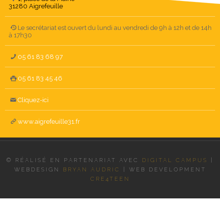
31280 Aigrefeuille
Le secrétariat est ouvert du lundi au vendredi de 9h à 12h et de 14h
à 17h30
05 61 83 68 97
05 61 83 45 46
Cliquez-ici
www.aigrefeuille31.fr
© RÉALISÉ EN PARTENARIAT AVEC
DIGITAL CAMPUS
|
WEBDESIGN
BRYAN AUDRIC
|
WEB DEVELOPMENT
CRE4TEEN