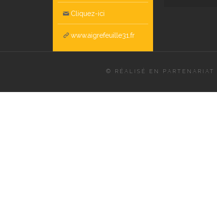
Cliquez-ici
www.aigrefeuille31.fr
© RÉALISÉ EN PARTENARIAT