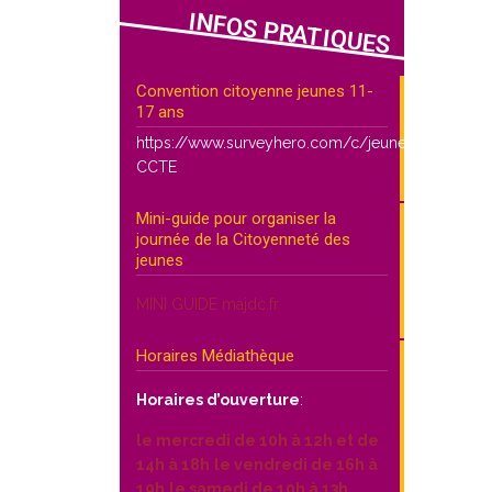
INFOS PRATIQUES
Convention citoyenne jeunes 11-
17 ans
https://www.surveyhero.com/c/jeunes-
CCTE
Mini-guide pour organiser la
journée de la Citoyenneté des
jeunes
MINI GUIDE majdc.fr
Horaires Médiathèque
Horaires d’ouverture
:
le mercredi de 10h à 12h et de
14h à 18h
le vendredi de 16h à
19h
le samedi de 10h à 13h.