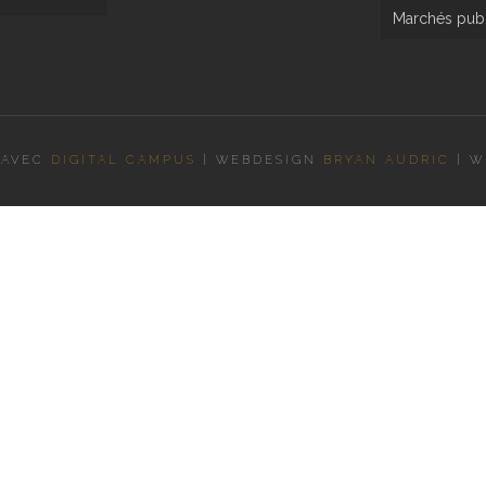
Marchés publ
 AVEC
DIGITAL CAMPUS
|
WEBDESIGN
BRYAN AUDRIC
|
W