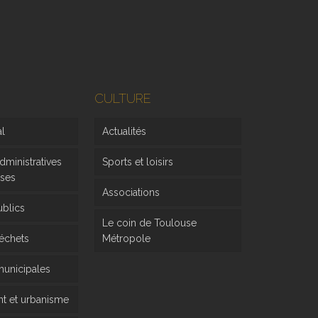
CULTURE
al
Actualités
ministratives
Sports et loisirs
rses
Associations
ublics
Le coin de Toulouse
déchets
Métropole
 municipales
 et urbanisme