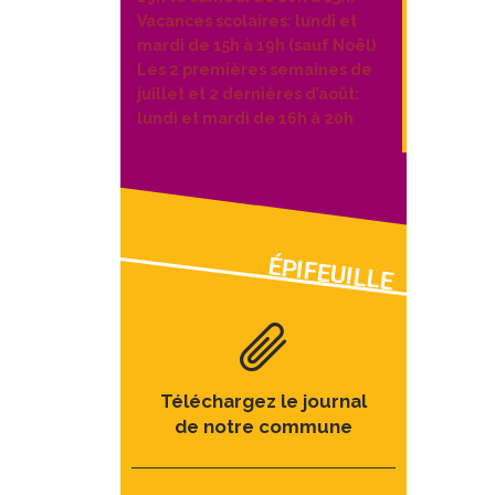
Vacances scolaires: lundi et
mardi de 15h à 19h (sauf Noël)
Les 2 premières semaines de
juillet et 2 dernières d’août:
lundi et mardi de 16h à 20h
ÉPIFEUILLE
Téléchargez le journal
de notre commune