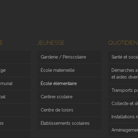
E
JEUNESSE
QUOTIDIEN
Garderie / Périscolaire
Santé et soci
age
École maternelle
Démarches ad
et aides dive
mmunal
École élémentaire
Transports p
pal
Cantine scolaire
Collecte et 
Centre de loisirs
Installations
es
Établissements scolaires
Aménagement