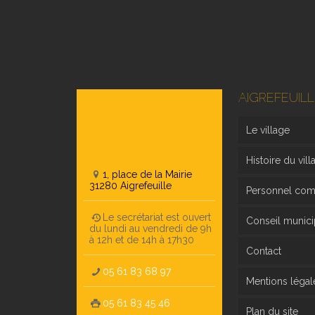
AIGREFEUILL
Le village
Histoire du vill
1, place de la Mairie
31280 Aigrefeuille
Personnel co
Le secrétariat est ouvert
Conseil munici
du lundi au vendredi de 9h
à 12h et de 14h à 17h30
Contact
05 61 83 68 97
Mentions légal
05 61 83 45 46
Plan du site