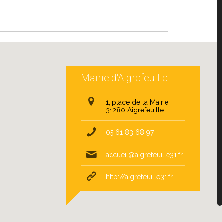
Mairie d'Aigrefeuille
1, place de la Mairie
31280 Aigrefeuille
05 61 83 68 97
accueil@aigrefeuille31.fr
http://aigrefeuille31.fr