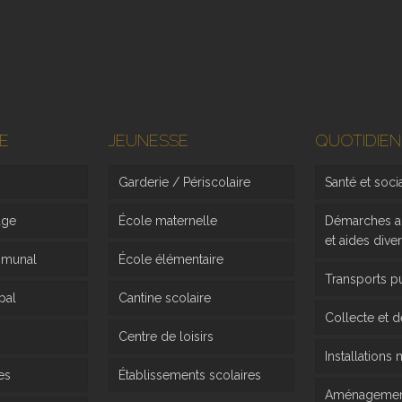
E
JEUNESSE
QUOTIDIEN
Garderie / Périscolaire
Santé et soci
age
École maternelle
Démarches ad
et aides dive
mmunal
École élémentaire
Transports p
pal
Cantine scolaire
Collecte et 
Centre de loisirs
Installations
es
Établissements scolaires
Aménagement