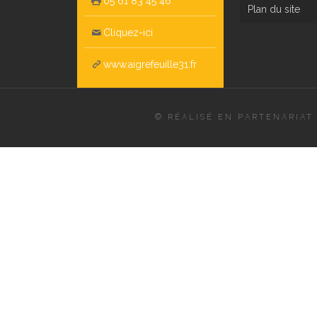
05 61 83 45 46
Plan du site
Cliquez-ici
www.aigrefeuille31.fr
© RÉALISÉ EN PARTENARIAT