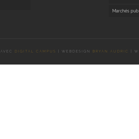
Marchés publ
 AVEC
DIGITAL CAMPUS
|
WEBDESIGN
BRYAN AUDRIC
|
W