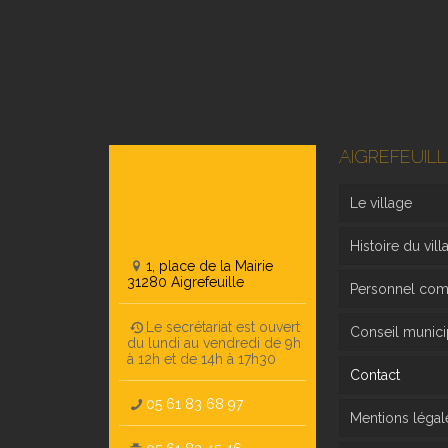
AIGREFEUILL
Le village
Histoire du vill
1, place de la Mairie
31280 Aigrefeuille
Personnel co
Le secrétariat est ouvert
Conseil munici
du lundi au vendredi de 9h
à 12h et de 14h à 17h30
Contact
05 61 83 68 97
Mentions légal