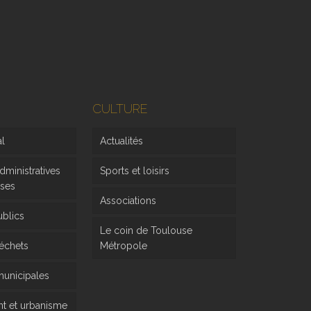
CULTURE
al
Actualités
ministratives
Sports et loisirs
rses
Associations
ublics
Le coin de Toulouse
déchets
Métropole
 municipales
 et urbanisme