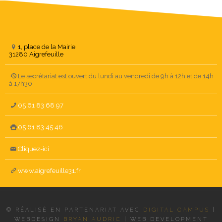
1, place de la Mairie
31280 Aigrefeuille
Le secrétariat est ouvert du lundi au vendredi de 9h à 12h et de 14h
à 17h30
05 61 83 68 97
05 61 83 45 46
Cliquez-ici
www.aigrefeuille31.fr
© RÉALISÉ EN PARTENARIAT AVEC
DIGITAL CAMPUS
|
WEBDESIGN
BRYAN AUDRIC
|
WEB DEVELOPMENT