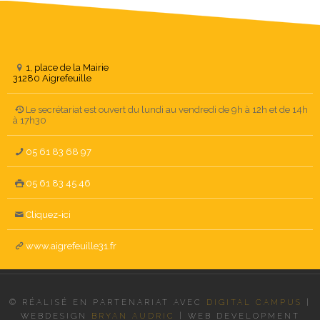
1, place de la Mairie
31280 Aigrefeuille
Le secrétariat est ouvert du lundi au vendredi de 9h à 12h et de 14h
à 17h30
05 61 83 68 97
05 61 83 45 46
Cliquez-ici
www.aigrefeuille31.fr
© RÉALISÉ EN PARTENARIAT AVEC
DIGITAL CAMPUS
|
WEBDESIGN
BRYAN AUDRIC
|
WEB DEVELOPMENT