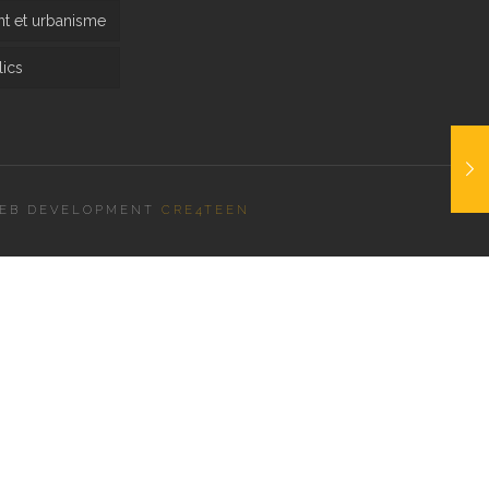
 et urbanisme
ics
EB DEVELOPMENT
CRE4TEEN