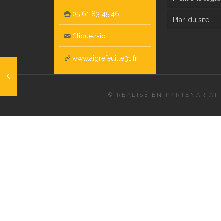
05 61 83 45 46
Plan du site
Cliquez-ici
www.aigrefeuille31.fr
© RÉALISÉ EN PARTENARIAT