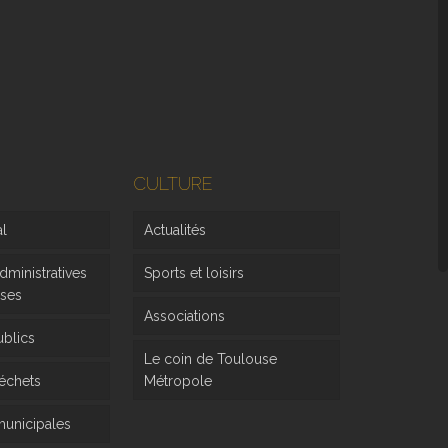
CULTURE
al
Actualités
ministratives
Sports et loisirs
rses
Associations
ublics
Le coin de Toulouse
déchets
Métropole
 municipales