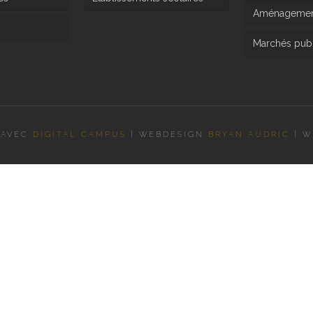
Aménagement
Marchés publ
 AVEC
DIGITAL CAMPUS
|
WEBDESIGN
BRYAN AUDRIC
|
W