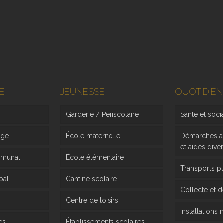
E
JEUNESSE
QUOTIDIEN
Garderie / Périscolaire
Santé et soci
age
École maternelle
Démarches ad
et aides dive
mmunal
École élémentaire
Transports p
pal
Cantine scolaire
Collecte et 
Centre de loisirs
Installations
es
Établissements scolaires