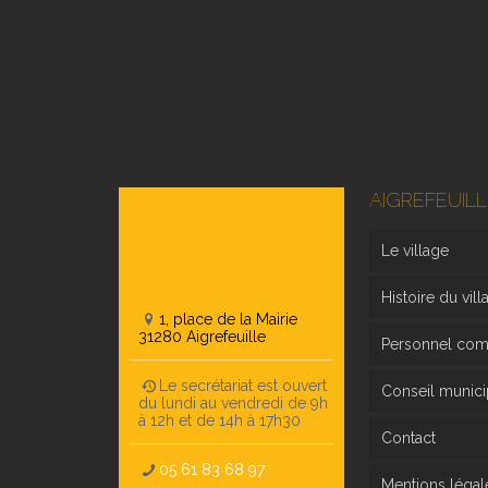
AIGREFEUILL
Le village
Histoire du vill
1, place de la Mairie
31280 Aigrefeuille
Personnel co
Le secrétariat est ouvert
Conseil munici
du lundi au vendredi de 9h
à 12h et de 14h à 17h30
Contact
05 61 83 68 97
Mentions légal