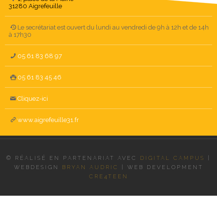
31280 Aigrefeuille
Le secrétariat est ouvert du lundi au vendredi de 9h à 12h et de 14h
à 17h30
05 61 83 68 97
05 61 83 45 46
Cliquez-ici
www.aigrefeuille31.fr
© RÉALISÉ EN PARTENARIAT AVEC
DIGITAL CAMPUS
|
WEBDESIGN
BRYAN AUDRIC
|
WEB DEVELOPMENT
CRE4TEEN