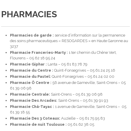
PHARMACIES
Pharmacies de garde :
service d’information sur la permanence
des soins pharmaceutiques « RESOGARDES » en Haute Garonne au
3237
Pharmacie Franceries-Marty :
1 ter chemin du Chêne Vert,
Flourens – 05 62 18 95 24
Pharmacie Giphar :
Lanta – 05 61 83 78 79
Pharmacie du Centre :
Quint-Fonsegrives – 05 61 24 25 16
Pharmacie du Pastel:
Quint-Fonsegrives – 05 61 24 02 00
Pharmacie Ô Centre :
56 avenue de Gameville, Saint-Orens – 05
61 39 06 98
Pharmacie Centrale:
Saint-Orens – 05 61 39 06 98
Pharmacie Des Arcades:
Saint-Orens – 05 61 39 91 93
Pharmacie Châ-Tayac :
1 avenue de Gameville, Saint-Orens – 05
61 39 18 55
Pharmacie Des 3 Coteaux:
Auzielle – 05 61 75 95 83
Pharmacie de nuit Toulouse :
05 61 62 38 05