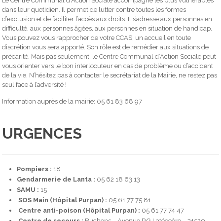
Le Centre Communal d’Action Sociale accompagne les plus vulnérables
dans leur quotidien. Il permet de lutter contre toutes les formes
d’exclusion et de faciliter l’accès aux droits. Il s’adresse aux personnes en
difficulté, aux personnes âgées, aux personnes en situation de handicap.
Vous pouvez vous rapprocher de votre CCAS, un accueil en toute
discrétion vous sera apporté. Son rôle est de remédier aux situations de
précarité. Mais pas seulement, le Centre Communal d’Action Sociale peut
vous orienter vers le bon interlocuteur en cas de problème ou d’accident
de la vie. N’hésitez pas à contacter le secrétariat de la Mairie, ne restez pas
seul face à l’adversité !
Information auprès de la mairie: 05 61 83 68 97
URGENCES
Pompiers :
18
Gendarmerie de Lanta :
05 62 18 63 13
SAMU :
15
SOS Main (Hôpital Purpan) :
05 61 77 75 81
Centre anti-poison (Hôpital Purpan) :
05 61 77 74 47
Centre de secours :
Buchens – Avenue P.G.Latécoère – 31520