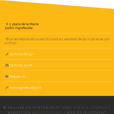
1, place de la Mairie
31280 Aigrefeuille
Le secrétariat est ouvert du lundi au vendredi de 9h à 12h et de 14h
à 17h30
05 61 83 68 97
05 61 83 45 46
Cliquez-ici
www.aigrefeuille31.fr
© RÉALISÉ EN PARTENARIAT AVEC
DIGITAL CAMPUS
|
WEBDESIGN
BRYAN AUDRIC
|
WEB DEVELOPMENT