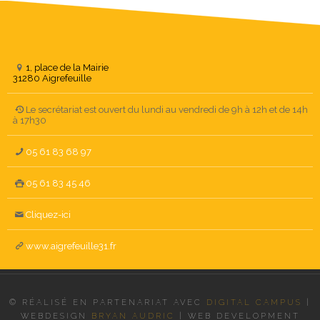
1, place de la Mairie
31280 Aigrefeuille
Le secrétariat est ouvert du lundi au vendredi de 9h à 12h et de 14h
à 17h30
05 61 83 68 97
05 61 83 45 46
Cliquez-ici
www.aigrefeuille31.fr
© RÉALISÉ EN PARTENARIAT AVEC
DIGITAL CAMPUS
|
WEBDESIGN
BRYAN AUDRIC
|
WEB DEVELOPMENT